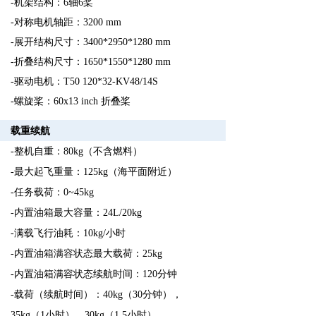
-机架结构：6轴6桨
最新资讯
-对称电机轴距：3200 mm
-展开结构尺寸：3400*2950*1280 mm
联系我们
-折叠结构尺寸：1650*1550*1280 mm
-驱动电机：T50 120*32-KV48/14S
-螺旋桨：60x13 inch 折叠桨
载重续航
-整机自重：80kg（不含燃料）
-最大起飞重量：125kg（海平面附近）
-任务载荷：0~45kg
-内置油箱最大容量：24L/20kg
-满载飞行油耗：10kg/小时
-内置油箱满容状态最大载荷：25kg
-内置油箱满容状态续航时间：120分钟
-载荷（续航时间）：40kg（30分钟），
35kg（1小时），30kg（1.5小时）