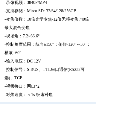
-录像视频：3840P/MP4
-支持存储：Mirco SD: 32/64/128/256GB
-变焦倍数：10倍光学变焦/12倍无损变焦 /40倍
最大混合变焦
-视场角：7.2~66.6°
-控制角度范围：航向±150°；俯仰-120°～30°；
横滚±60°
-输入电压：DC 12V
-控制信号：S.BUS、TTL串口通信(RS232可
选)、TCP
-视频接口：网口*2
-对焦速度：＜1s 极速对焦
遥控器参数
-通道数：16
-屏幕：7寸高清高亮显示屏
-通讯距离：10km