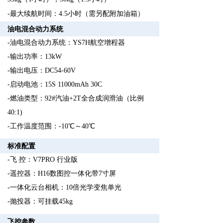
-最大续航时间：4.5小时（需另配附加油箱）
油电混合动力系统
-油电混合动力系统：YS7H航空增程器
-输出功率：13kW
-输出电压：DC54-60V
-启动电池：15S 11000mAh 30C
-燃油类型：92#汽油+2T全合成润滑油（比例
40:1)
-工作温度范围：-10℃～40℃
标准配置
-飞 控：V7PRO 行业版
-遥控器：H16数图控一体化带7寸屏
-一体化云台相机：10倍光学变焦单光
-抛投器：可挂载45kg
飞控参数