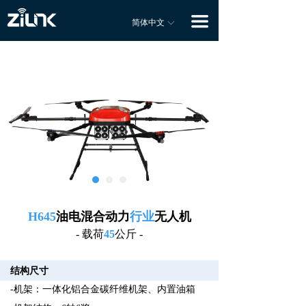
主页
끀
简体中文
ꀅ
关于我们
产品系列
大载重植保飞防
应急搜救
森林消防灭火
海岛物流运输
H645
油电混合动力
行业
无人机
高山吊载运输
- 载荷
45
公斤 -
高原地区物资运输
结构尺寸
-机架：一体化铝合金碳纤维机架、内置油箱
高寒地区冬季物资运输